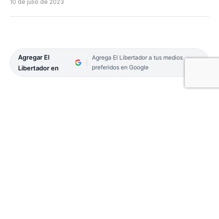
10 de julio de 2023
Agregar El
Agrega El Libertador a tus medios
preferidos en Google
Libertador en
Por Domingo Salvador Castagna*
Arzobispo emérito de Corrientes, Ciudadano
Ilustre de la provincia