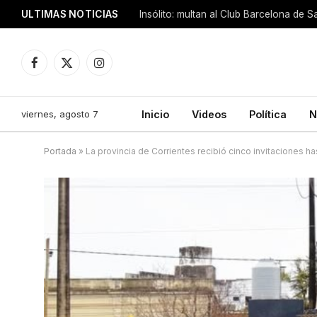
ULTIMAS NOTICIAS
Insólito: multan al Club Barcelona de 
Facebook
X
Instagram
(Twitter)
viernes, agosto 7
Inicio
Videos
Política
N
Portada
»
La provincia de Corrientes recibió cinco invitaciones 