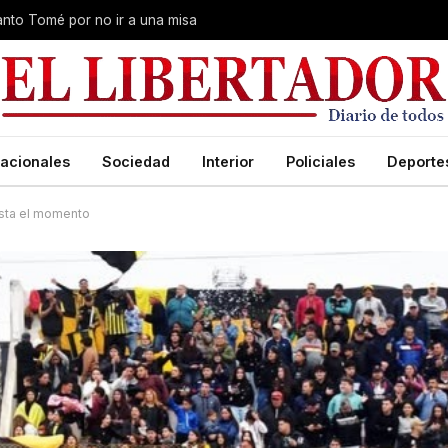
Santo Tomé por no ir a una misa
acionales
Sociedad
Interior
Policiales
Deporte
hasta el momento