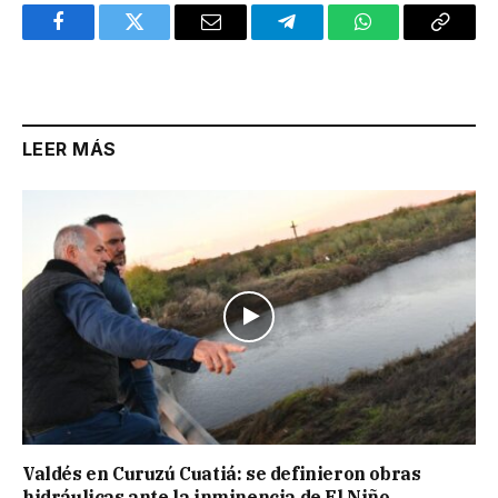
Facebook
Twitter
Email
Telegram
WhatsApp
Copy
Link
LEER MÁS
Valdés en Curuzú Cuatiá: se definieron obras
hidráulicas ante la inminencia de El Niño