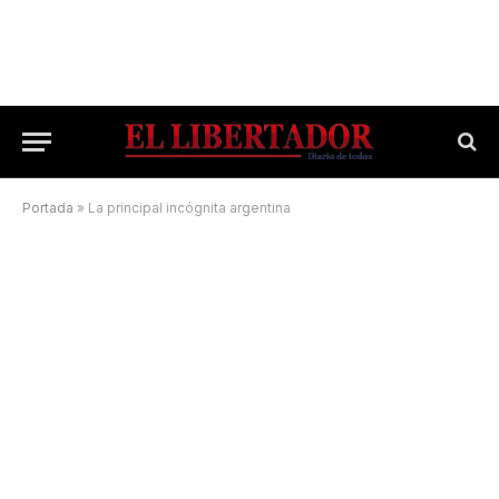
Portada
»
La principal incógnita argentina