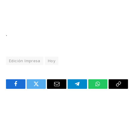
.
Edición Impresa
Hoy
Facebook
Twitter
Email
Telegram
WhatsApp
Copy
Link