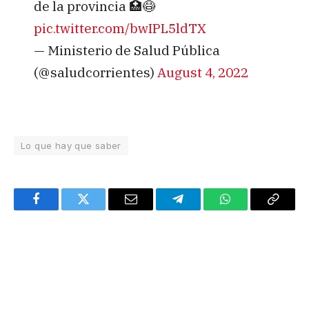
de la provincia 🏥😷
pic.twitter.com/bwIPL5ldTX
— Ministerio de Salud Pública
(@saludcorrientes)
August 4, 2022
Lo que hay que saber
Facebook
Twitter
Email
Telegram
WhatsApp
Copy
Link