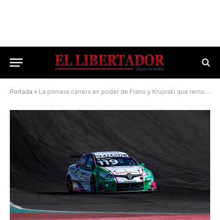
Portada
»
La primera carrera en poder de Frano y Krujoski que remontó varios lugares