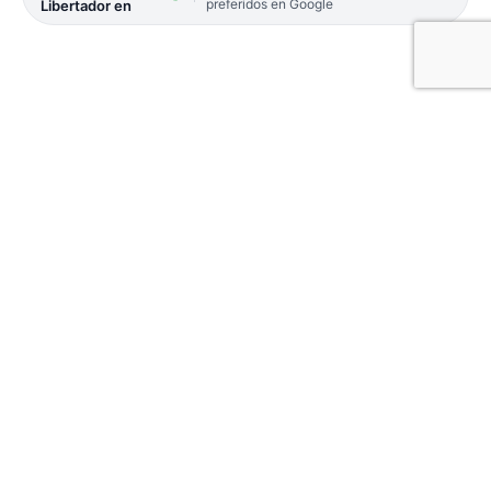
preferidos en Google
Libertador en
Un proyecto de extensión de la Universidad
Nacional del Nordeste (Unne) fomenta la
producción de hongos comestibles como recurso
productivo alternativo en localidades de
Corrientes y la región. Los hongos son alimentos
cada vez más demandados, pero en Argentina es
acotada su producción, pese a la baja inversión
necesaria y que puede realizarse en superficies
reducidas.