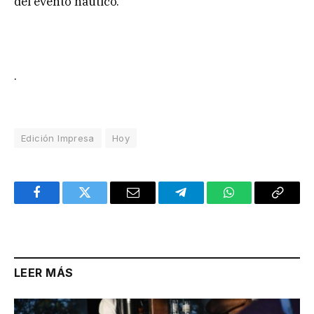
del evento náutico.
.
Edición Impresa
Hoy
Facebook
Twitter
Email
Telegram
WhatsApp
Copy
Link
LEER MÁS