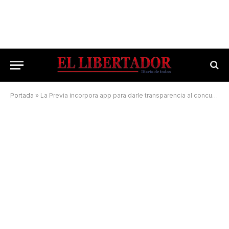
Portada
»
La Previa incorpora app para darle transparencia al concurso de pesca