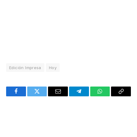
Edición Impresa
Hoy
Facebook
Twitter
Email
Telegram
WhatsApp
Copy
Link