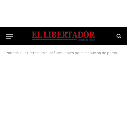
Portada
»
La Prefectura allanó inmuebles por distribución de pornografía infantil