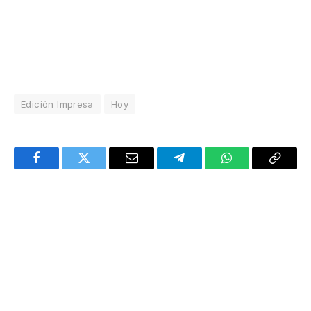
Edición Impresa
Hoy
Facebook
Twitter
Email
Telegram
WhatsApp
Copy
Link