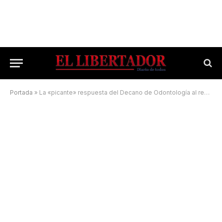
Portada
»
La «picante» respuesta del Decano de Odontología al reclamo estudiantil