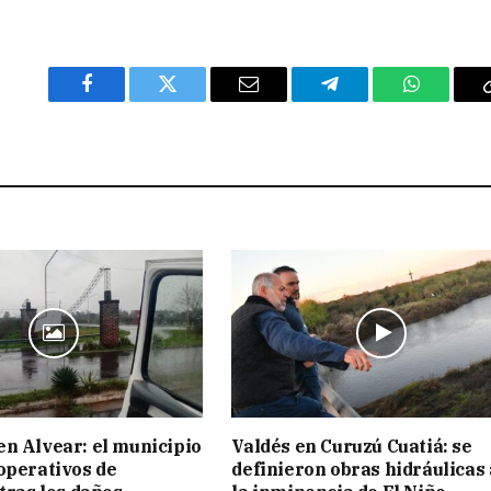
Facebook
Twitter
Email
Telegram
WhatsAp
n Alvear: el municipio
Valdés en Curuzú Cuatiá: se
operativos de
definieron obras hidráulicas