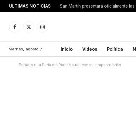
ULTIMAS NOTICIAS
San Martín presentará oficialmente las
Facebook
X
Instagram
(Twitter)
viernes, agosto 7
Inicio
Videos
Política
N
Portada
»
La Perla del Paraná atrae con su atrapante brillo