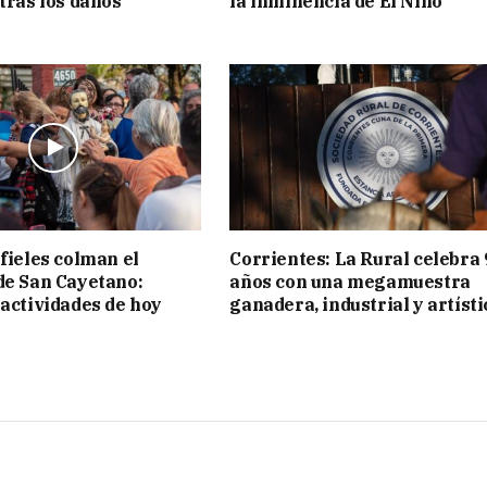
 tras los daños
la inminencia de El Niño
 fieles colman el
Corrientes: La Rural celebra 
de San Cayetano:
años con una megamuestra
 actividades de hoy
ganadera, industrial y artísti