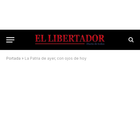
Portada
»
La Patria de ayer, con ojos de hoy