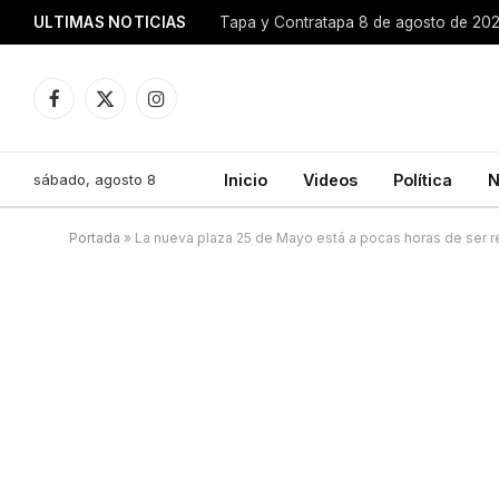
ULTIMAS NOTICIAS
Tapa y Contratapa 8 de agosto de 20
Facebook
X
Instagram
(Twitter)
sábado, agosto 8
Inicio
Videos
Política
N
Portada
»
La nueva plaza 25 de Mayo está a pocas horas de ser 