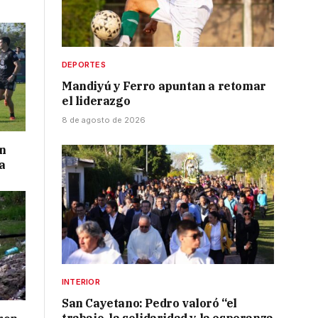
DEPORTES
Mandiyú y Ferro apuntan a retomar
el liderazgo
8 de agosto de 2026
on
a
INTERIOR
San Cayetano: Pedro valoró “el