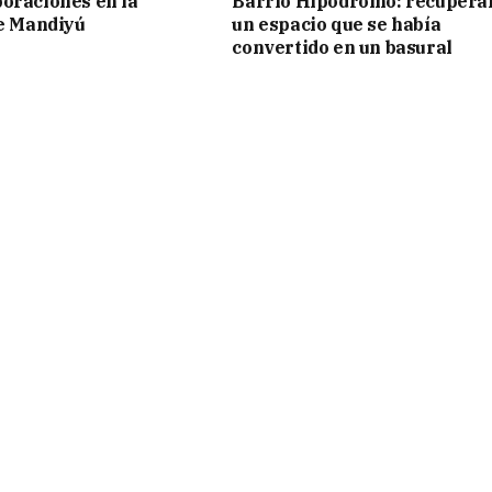
oraciones en la
Barrio Hipódromo: recupera
de Mandiyú
un espacio que se había
convertido en un basural