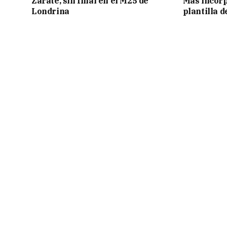
Zarate, sin final en el M25 de
Más incorp
Londrina
plantilla 