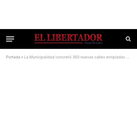
Portada
»
La Municipalidad concretó 350 nuevas calles enripiadas este año