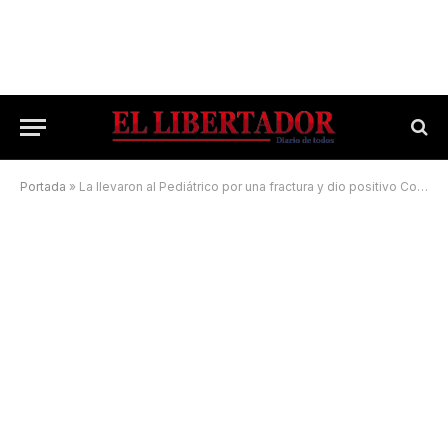
Portada
»
La llevaron al Pediátrico por una fractura y dio positivo Covid-19