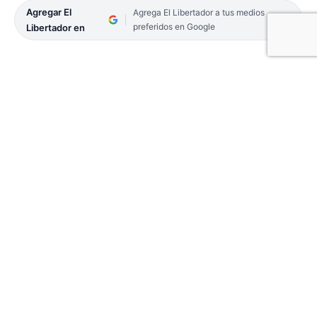
Agregar El
Agrega El Libertador a tus medios
preferidos en Google
Libertador en
El Gobierno de Corrientes, a través de su cuenta de
Twitter, informó que hoy a partir de las 10, estarán
disponibles para descargar los nuevos turnos de
segundas dosis para personas de 12 a 17 años que
residan en Capital.
Podrán descargarse en
vacunate.corrientes.gob.ar
.