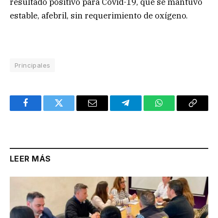
resultado positivo para Covid-19, que se mantuvo
estable, afebril, sin requerimiento de oxígeno.
Principales
Facebook
Twitter
Email
Telegram
WhatsApp
Copy
Link
LEER MÁS