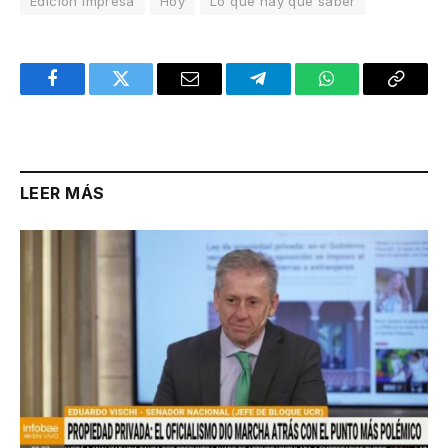
Edición Impresa
Hoy
Lo que hay que saber
Facebook
Twitter
Email
Telegram
WhatsApp
Copy
Link
LEER MÁS