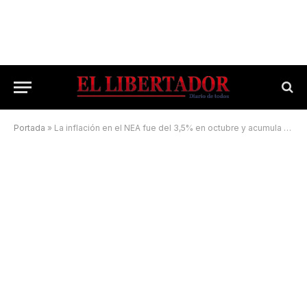
Portada
»
La inflación en el NEA fue del 3,5% en octubre y acumula el 39,2% en lo que va del año