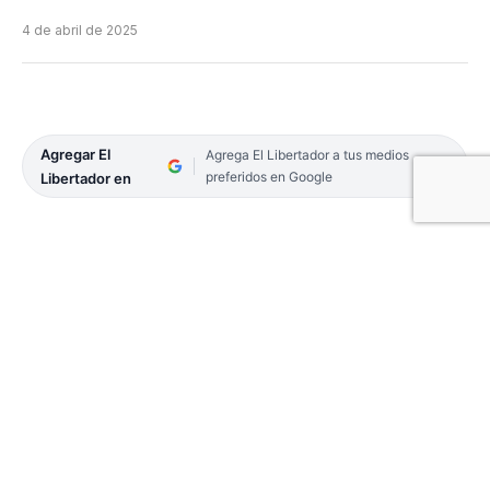
4 de abril de 2025
Agregar El
Agrega El Libertador a tus medios
preferidos en Google
Libertador en
Este viernes, la Municipalidad habilitó 42 cuadras
de cordón cuneta, ripio e iluminación en el barrio
Villa Raquel.