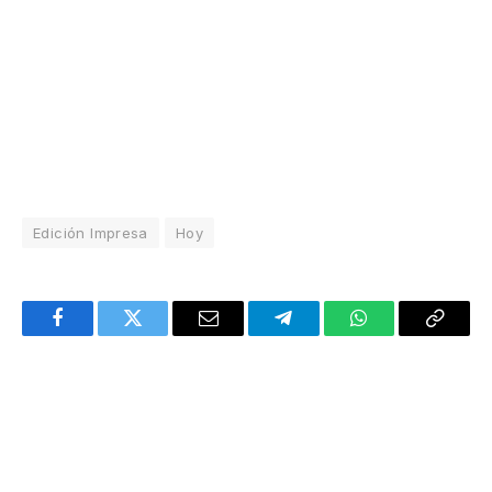
Edición Impresa
Hoy
Facebook
Twitter
Email
Telegram
WhatsApp
Copy
Link