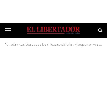
Portada
»
«La idea es que los chicos se diviertan y jueguen en vez de estar en las calles»