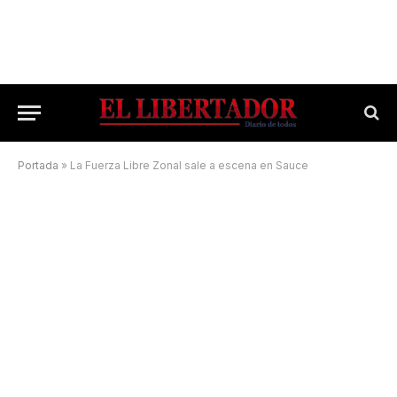
Portada
»
La Fuerza Libre Zonal sale a escena en Sauce