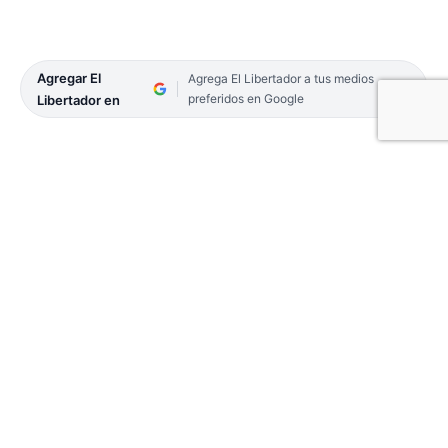
Agregar El
Agrega El Libertador a tus medios
preferidos en Google
Libertador en
Este sábado se vivirá un eclipse solar que se podrá
observar con distinta intensidad a lo largo y ancho
del país. Este fenómeno se produce al menos dos
veces al año en alguna parte de la Tierra y, en esta
oportunidad, Sudamérica -y concretamente la
Argentina- será la región en la que más se podrá