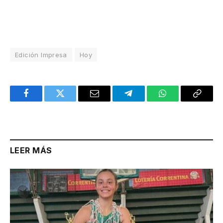
Edición Impresa
Hoy
Facebook
Twitter
Email
Telegram
WhatsApp
Copy
Link
LEER MÁS