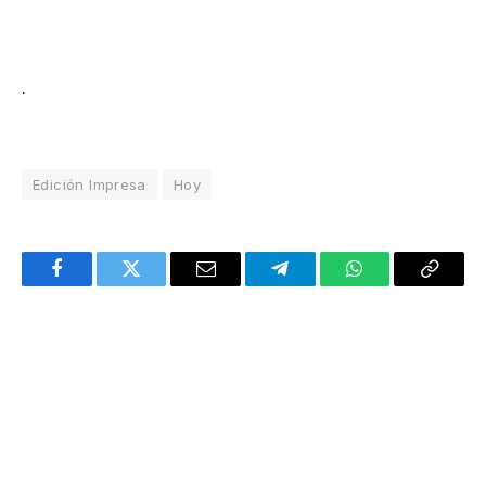
.
Edición Impresa
Hoy
Facebook
Twitter
Email
Telegram
WhatsApp
Copy
Link