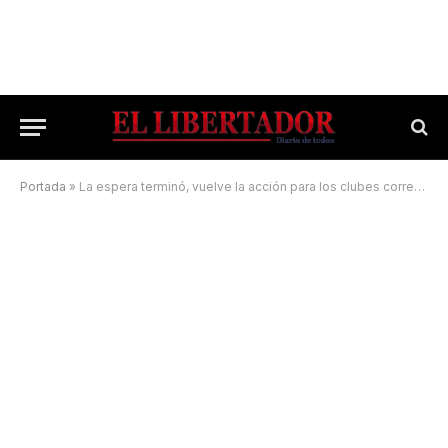
Portada
»
La espera terminó, vuelve la acción para los clubes correntinos en la LNB