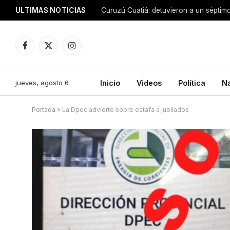
ULTIMAS NOTICIAS
Facebook
X
Instagram
(Twitter)
jueves, agosto 6
Inicio
Videos
Política
N
Portada
»
La Dpec advierte sobre estafa a jubilados