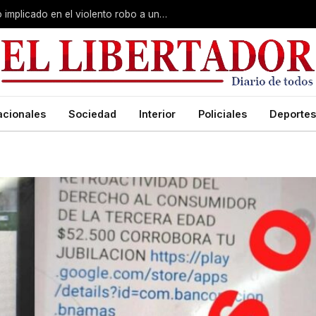
Curuzú Cuatiá: detuvieron a un séptimo implicado en el violento robo a una anciana
acionales
Sociedad
Interior
Policiales
Deportes