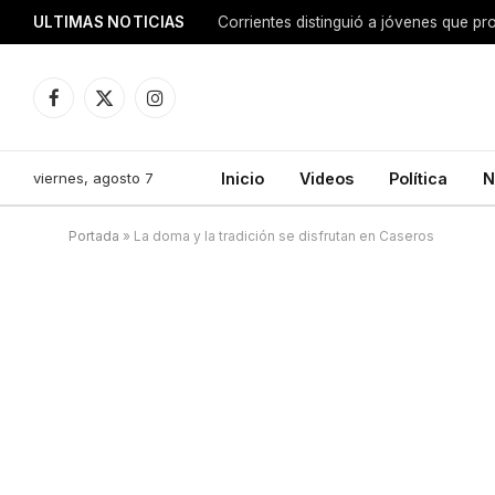
ULTIMAS NOTICIAS
Corrientes distinguió a jóvenes que p
Facebook
X
Instagram
(Twitter)
viernes, agosto 7
Inicio
Videos
Política
N
Portada
»
La doma y la tradición se disfrutan en Caseros