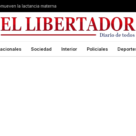
romueven la lactancia materna
acionales
Sociedad
Interior
Policiales
Deporte