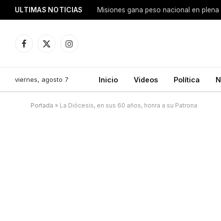
ULTIMAS NOTICIAS
Facebook
X
Instagram
(Twitter)
viernes, agosto 7
Inicio
Videos
Política
N
Portada
»
La Diócesis, en sus 60 años, honra a su Patrona