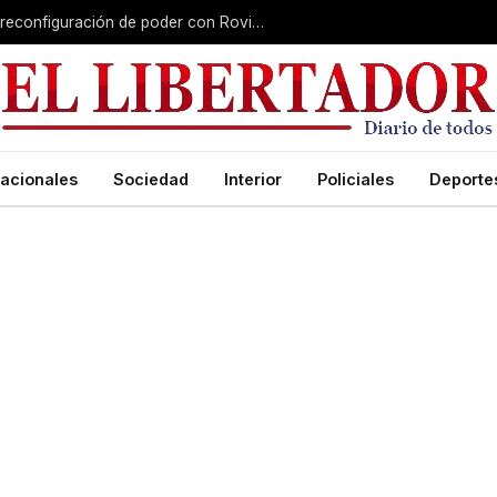
Misiones gana peso nacional en plena reconfiguración de poder con Rovira afuera
acionales
Sociedad
Interior
Policiales
Deporte