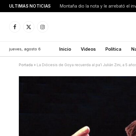
ULTIMAS NOTICIAS
Montaña dio la nota y le arrebató el i
Facebook
X
Instagram
(Twitter)
jueves, agosto 6
Inicio
Videos
Política
N
Portada
»
La Diócesis de Goya recuerda al pa’i Julián Zini, a 5 añ