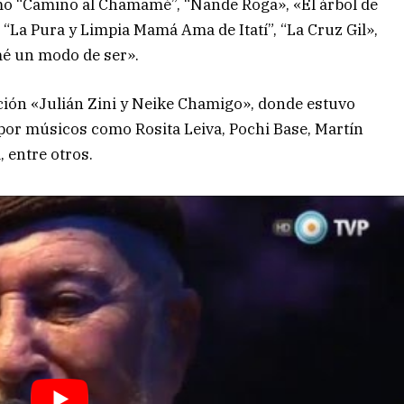
como “Camino al Chamamé”, “Ñande Roga», «El árbol de
 “La Pura y Limpia Mamá Ama de Itatí”, “La Cruz Gil»,
é un modo de ser».
ción «Julián Zini y Neike Chamigo», donde estuvo
or músicos como Rosita Leiva, Pochi Base, Martín
 entre otros.