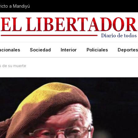
nvicto a Mandiyú
acionales
Sociedad
Interior
Policiales
Deportes
os de su muerte