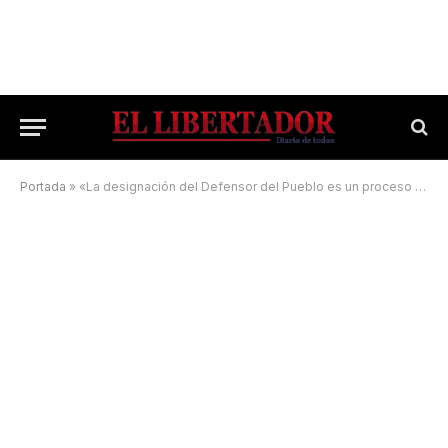
Portada
»
«La designación del Defensor del Pueblo es un proceso muy complejo»