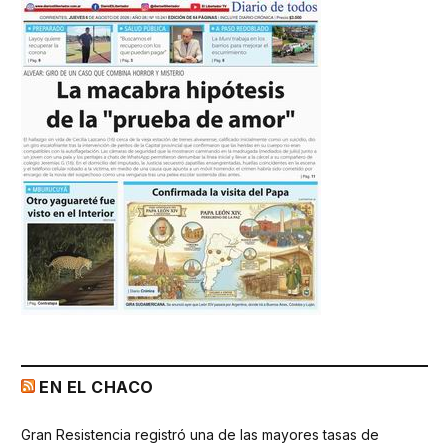
EN EL CHACO
Gran Resistencia registró una de las mayores tasas de