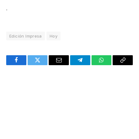
.
Edición Impresa
Hoy
Facebook
Twitter
Email
Telegram
WhatsApp
Copy
Link