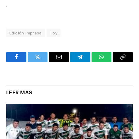
.
Edición Impresa
Hoy
Facebook
Twitter
Email
Telegram
WhatsApp
Copy
Link
LEER MÁS