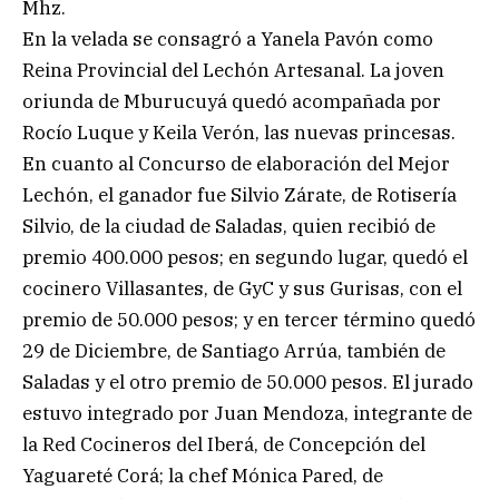
Mhz.
En la velada se consagró a Yanela Pavón como
Reina Provincial del Lechón Artesanal. La joven
oriunda de Mburucuyá quedó acompañada por
Rocío Luque y Keila Verón, las nuevas princesas.
En cuanto al Concurso de elaboración del Mejor
Lechón, el ganador fue Silvio Zárate, de Rotisería
Silvio, de la ciudad de Saladas, quien recibió de
premio 400.000 pesos; en segundo lugar, quedó el
cocinero Villasantes, de GyC y sus Gurisas, con el
premio de 50.000 pesos; y en tercer término quedó
29 de Diciembre, de Santiago Arrúa, también de
Saladas y el otro premio de 50.000 pesos. El jurado
estuvo integrado por Juan Mendoza, integrante de
la Red Cocineros del Iberá, de Concepción del
Yaguareté Corá; la chef Mónica Pared, de