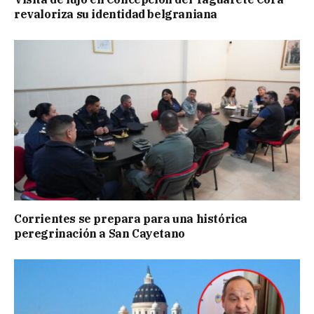
revaloriza su identidad belgraniana
Corrientes se prepara para una histórica
peregrinación a San Cayetano