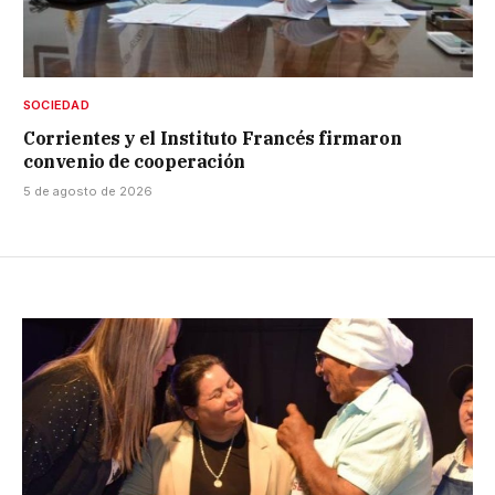
SOCIEDAD
Corrientes y el Instituto Francés firmaron
convenio de cooperación
5 de agosto de 2026