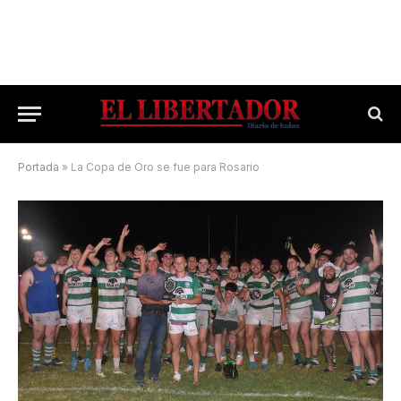
Portada
»
La Copa de Oro se fue para Rosario