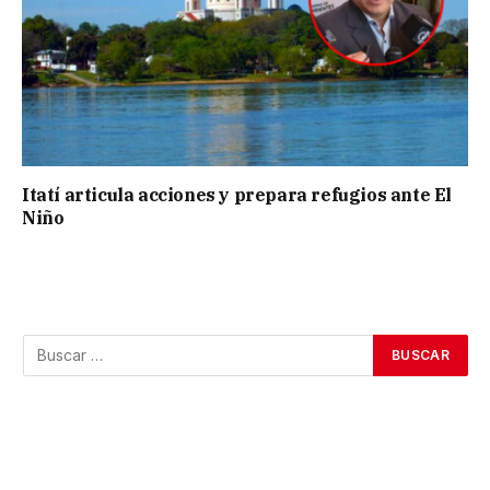
Itatí articula acciones y prepara refugios ante El
Niño