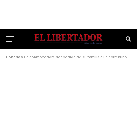
Portada
»
La conmovedora despedida de su familia a un correntino en las aguas del Paraná