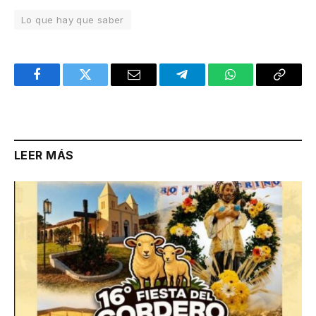
Lo que hay que saber
Facebook
Twitter
Email
Telegram
WhatsApp
Copy
Link
LEER MÁS