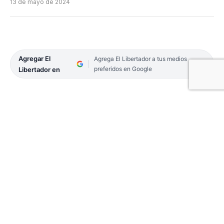
13 de mayo de 2024
Agregar El
Agrega El Libertador a tus medios
preferidos en Google
Libertador en
El Gobierno oficializó este lunes la derogación de
la cédula azul para la conducción de vehículos,
argumentando que este documento “carece de
sustento y aplicación prácticos”. Además,