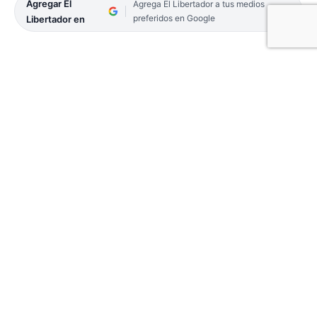
Agregar El
Agrega El Libertador a tus medios
preferidos en Google
Libertador en
La Municipalidad de Corrientes intervino esta
semana para poner a salvo a dos perros,
conocidos como «Coco» y «Coquito», quienes
vivían en condiciones deplorables en el barrio
Primera Junta.