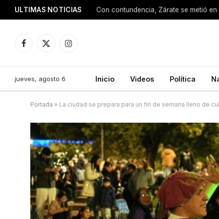
ULTIMAS NOTICIAS
Con contundencia, Zárate se metió en 
Facebook
X
Instagram
(Twitter)
jueves, agosto 6
Inicio
Videos
Política
N
Portada
»
La ciudad se prepara para un fin de semana lleno de cul