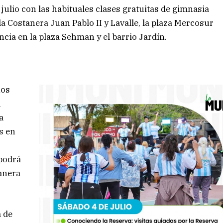
ulio con las habituales clases gratuitas de gimnasia
la Costanera Juan Pablo II y Lavalle, la plaza Mercosur
ncia en la plaza Sehman y el barrio Jardín.
nos
l
a
s en
 podrá
tanera
a de