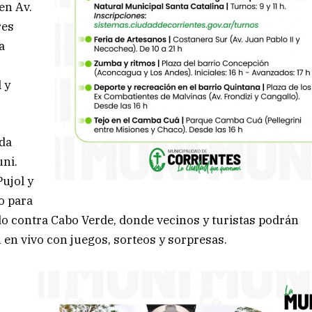
en Av.
res
a
 y
ada
uni.
Pujol y
o para
ido contra Cabo Verde, donde vecinos y turistas podrán
ón en vivo con juegos, sorteos y sorpresas.