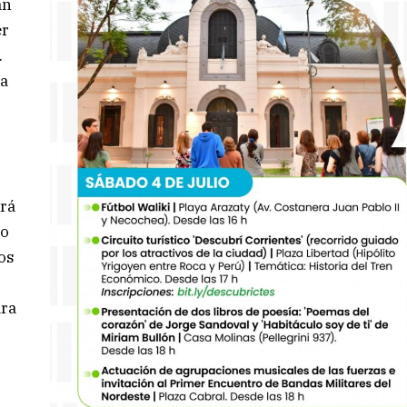
án
er
.
 a
/
irá
jo
los
ara