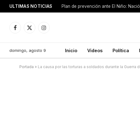
ULTIMAS NOTICIAS
Plan de prevención ante El Niño: Nació
Facebook
X
Instagram
(Twitter)
domingo, agosto 9
Inicio
Videos
Política
Portada
»
La causa por las torturas a soldados durante la Guerra 