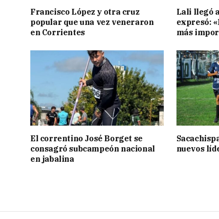
Francisco López y otra cruz
Lali llegó 
popular que una vez veneraron
expresó: «E
en Corrientes
más impor
El correntino José Borget se
Sacachispa
consagró subcampeón nacional
nuevos líd
en jabalina