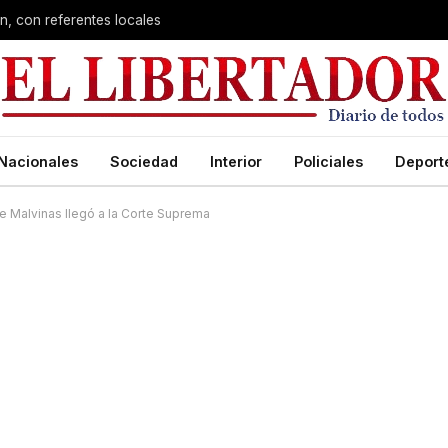
n, con referentes locales
Nacionales
Sociedad
Interior
Policiales
Deport
de Malvinas llegó a la Corte Suprema