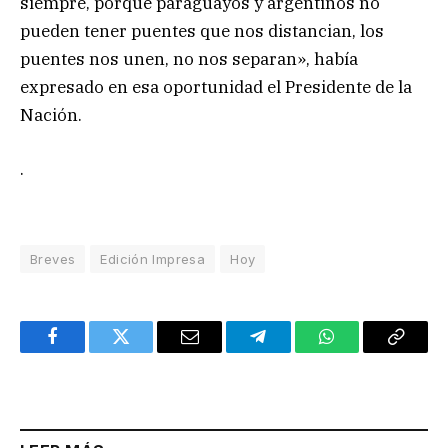
siempre, porque paraguayos y argentinos no
pueden tener puentes que nos distancian, los
puentes nos unen, no nos separan», había
expresado en esa oportunidad el Presidente de la
Nación.
.
Breves
Edición Impresa
Hoy
Facebook
Twitter
Email
Telegram
WhatsApp
Copy
Link