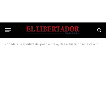
Portada
»
La apertura del paso entre Ayolas e Ituzaingó no está aún confirmada