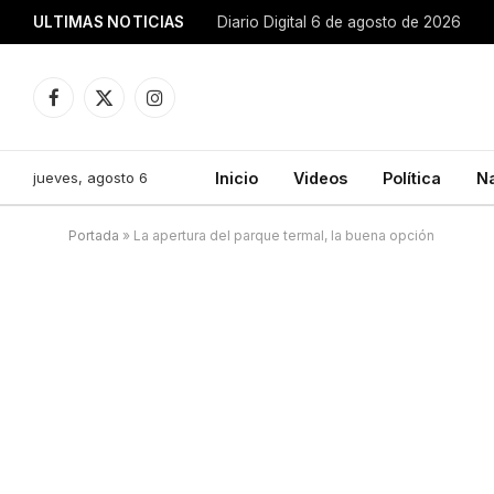
ULTIMAS NOTICIAS
Diario Digital 6 de agosto de 2026
Facebook
X
Instagram
(Twitter)
jueves, agosto 6
Inicio
Videos
Política
N
Portada
»
La apertura del parque termal, la buena opción