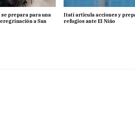
 se prepara para una
Itatí articula acciones y pre
peregrinación a San
refugios ante El Niño