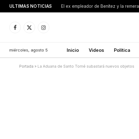
ULTIMAS NOTICIAS
Facebook
X
Instagram
(Twitter)
miércoles, agosto 5
Inicio
Videos
Política
Portada
»
La Aduana de Santo Tomé subastará nuevos objetos