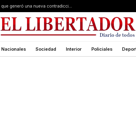
El ex empleador de Benítez y la remera que generó una nueva contradicción en el juicio por Loan
Nacionales
Sociedad
Interior
Policiales
Depor