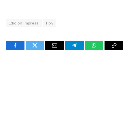
Edición Impresa
Hoy
Facebook
Twitter
Email
Telegram
WhatsApp
Copy
Link