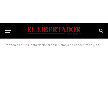
Portada
»
La 19ª Fiesta Nacional de la Naranja se concentra hoy, en una sola velada