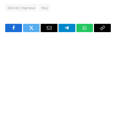
Edición Impresa
Hoy
Facebook
Twitter
Email
Telegram
WhatsApp
Copy
Link