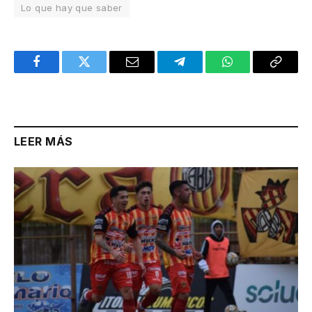
Lo que hay que saber
Facebook
Twitter
Email
Telegram
WhatsApp
Copy
Link
LEER MÁS