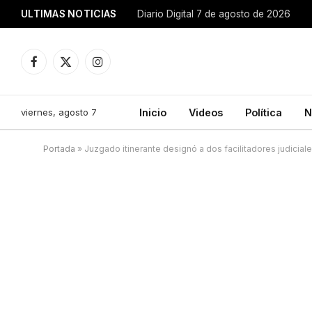
ULTIMAS NOTICIAS
Diario Digital 7 de agosto de 2026
Facebook
X
Instagram
(Twitter)
viernes, agosto 7
Inicio
Videos
Política
N
Portada
»
Juzgado itinerante designó a dos facilitadores judiciale