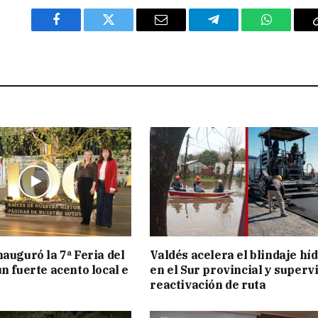
Facebook
Twitter
Email
Telegram
WhatsAp
nauguró la 7ª Feria del
Valdés acelera el blindaje hí
n fuerte acento local e
en el Sur provincial y superv
reactivación de ruta