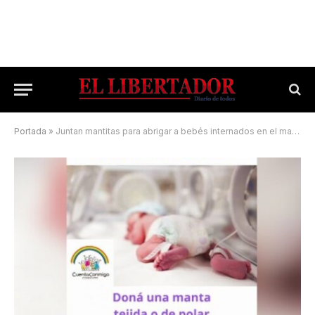
Portada
»
Juntan mantitas para abrigar a bebés internados en el materno neonatal