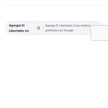
Agregar El
Agrega El Libertador a tus medios
preferidos en Google
Libertador en
Primer triunfo del Boca Unidos de Raúl Estévez en
la temporada del Federal A.
Ayer, en la calurosa tarde dominguera, derrotó 2 a
1 a Gimnasia y Tiro de Salta, en uno de los juegos
de la tercera fecha del Grupo D de la competencia