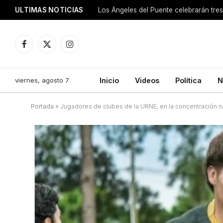
ULTIMAS NOTICIAS
Los Ángeles del Puente celebrarán tre
Facebook
X
Instagram
(Twitter)
viernes, agosto 7
Inicio
Videos
Política
N
Portada
»
Jugadores de clubes de la URNE, en la concentración n