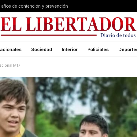
s años de contención y prevención
acionales
Sociedad
Interior
Policiales
Deporte
acional M17