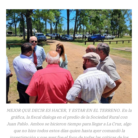
MEJOR QUE DECIR ES HACER, Y ESTAR EN EL TERRENO. En la
gráfica, la fiscal dialoga en el predio de la Sociedad Rural con
Juan Pablo. Ambos se hicieron tiempo para llegar a La Cruz, algo
que no hizo todos estos días quien hasta ayer comandó la
investigación y que ayer fue el foco de todas las críticas de los