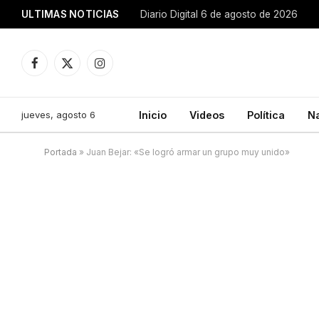
ULTIMAS NOTICIAS
Diario Digital 6 de agosto de 2026
Facebook
X
Instagram
(Twitter)
jueves, agosto 6
Inicio
Videos
Política
N
Portada
»
Juan Bejar: «Se logró armar un grupo muy unido»