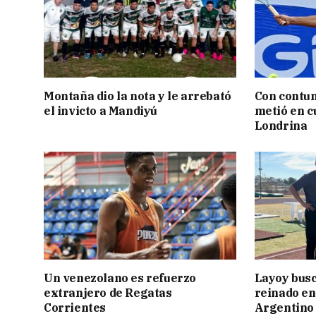
Montaña dio la nota y le arrebató
Con contun
el invicto a Mandiyú
metió en c
Londrina
Un venezolano es refuerzo
Layoy busc
extranjero de Regatas
reinado e
Corrientes
Argentino 