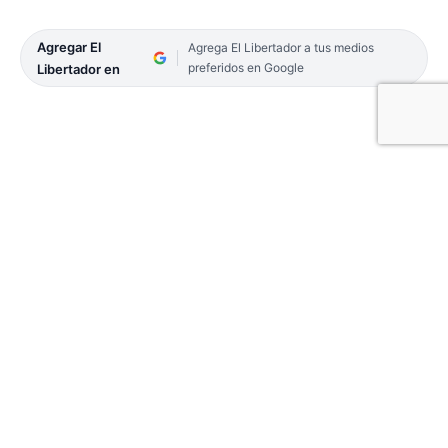
Agregar El
Agrega El Libertador a tus medios
preferidos en Google
Libertador en
Con el objetivo de acompañar, el intendente,
Eduardo Tassano recorrió la Sala de Atención
Primaria de la Salud (Saps) del barrio Esperanza,
oportunidad en la que se interiorizó sobre las
prestaciones médicas, como así también de la
operatividad del centro asistencial.
Con un promedio de entre 30 y 40 atenciones