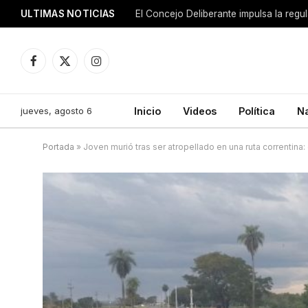
ULTIMAS NOTICIAS
El Concejo Deliberante impulsa la regu
Facebook
X
Instagram
(Twitter)
jueves, agosto 6
Inicio
Videos
Política
N
Portada
»
Joven murió tras ser atropellado en una ruta correntina: