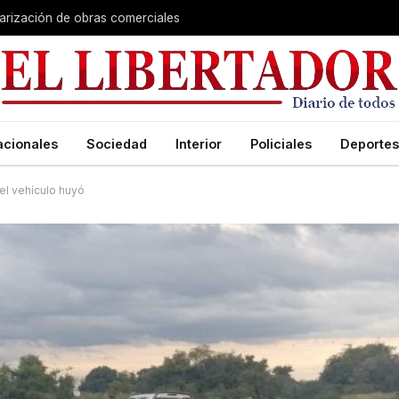
larización de obras comerciales
acionales
Sociedad
Interior
Policiales
Deportes
 el vehículo huyó