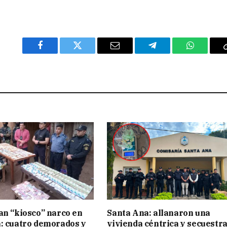
Facebook
Twitter
Email
Telegram
WhatsAp
an “kiosco” narco en
Santa Ana: allanaron una
: cuatro demorados y
vivienda céntrica y secuestr