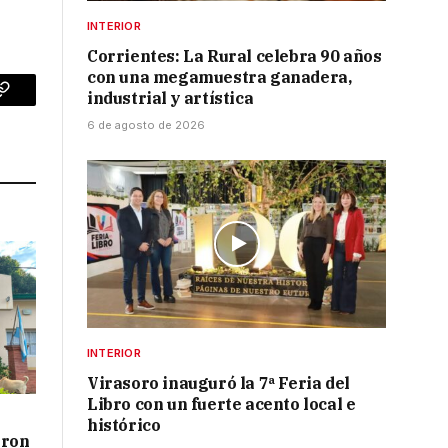
INTERIOR
Corrientes: La Rural celebra 90 años
con una megamuestra ganadera,
industrial y artística
p
Copy
6 de agosto de 2026
Link
INTERIOR
Virasoro inauguró la 7ª Feria del
Libro con un fuerte acento local e
histórico
aron