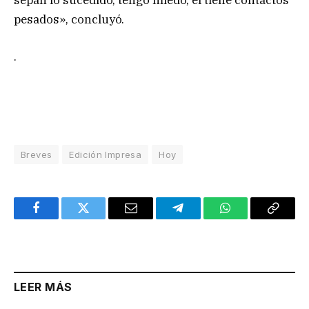
sepan lo sucedido, tengo miedo, él tiene contactos
pesados», concluyó.
.
Breves
Edición Impresa
Hoy
Facebook
Twitter
Email
Telegram
WhatsApp
Copy
Link
LEER MÁS