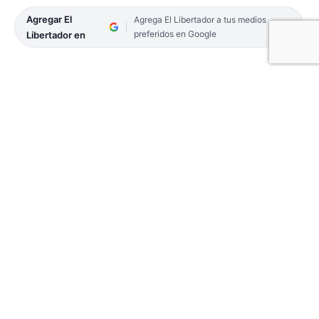
Agregar El
Agrega El Libertador a tus medios
preferidos en Google
Libertador en
Efectivos policiales de la Dirección General de
Seguridad Rural y Ecológica decomisaron cerca de
120 kilogramos de carne vacuna, la cual provenía
de faena clandestina. El procedimiento se realizó
tras una investigación en el marco de la lucha
contra el abigeato.
Las primeras averiguaciones se iniciaron en la
noche del martes, cuando los uniformados